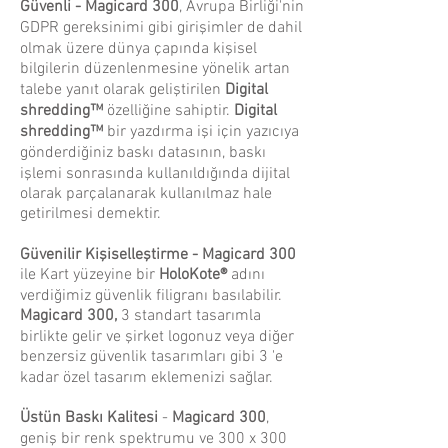
Güvenli - Magicard 300
, Avrupa Birliği'nin
GDPR gereksinimi gibi girişimler de dahil
olmak üzere dünya çapında kişisel
bilgilerin düzenlenmesine yönelik artan
talebe yanıt olarak geliştirilen
Digital
shredding™
özelliğine sahiptir.
Digital
shredding™
bir yazdırma işi için yazıcıya
gönderdiğiniz baskı datasının, baskı
işlemi sonrasında kullanıldığında dijital
olarak parçalanarak kullanılmaz hale
getirilmesi demektir.
Güvenilir Kişiselleştirme - Magicard 300
ile Kart yüzeyine bir
HoloKote®
adını
verdiğimiz güvenlik filigranı basılabilir.
Magicard 300,
3 standart tasarımla
birlikte gelir ve şirket logonuz veya diğer
benzersiz güvenlik tasarımları gibi 3 'e
kadar özel tasarım eklemenizi sağlar.
Üstün Baskı Kalitesi
-
Magicard 300
,
geniş bir renk spektrumu ve 300 x 300