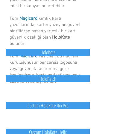
edici bir kopyasını üretebilir.
Tüm
Magicard
kimlik kartı
yazıcılarında, kartın yüzeyine güvenli
bir filigran basan yerleşik bir kart
güvenlik özelliği olan
HoloKote
bulunur.
HoloKote
Tüm
Magicard
Yazıcılar, bu filigranı
kuruluşunuzun benzersiz logosuna
veya güvenlik tasarımına göre
özelleştirme, karta yerleştirme veya
HoloPatch
uzatma seçeneği sunar.
Custom HoloKote Rio Pro
Custom HoloKote Helix