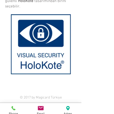
güvenli
HoloKote
tasarımından birini
seçebilir.
© 2017 by Magicard Türkiye
Önerilen Ürünler
Phone
Email
Adres